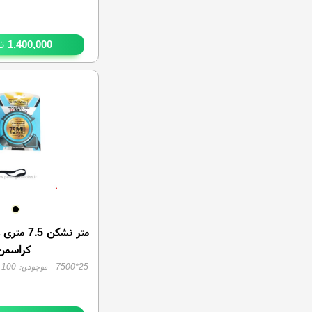
28
تو
1,400,000
کراسمن
25*7500
- موجودی:
100