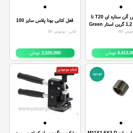
جعبه بکس آلن ستاره ای T20 تا
قفل کتابی یونا پلاس سایز 100
T60 درایو 1,2 گرین استار Green
star تایوان
جودی:
60
کتابی
- موجودی:
30
تومان
تومان
2,520,000
6,413,0
اتمام موجودی
موجود
فنر هلی کویل سایز M11X1.5X3 D
بشکن سنگ و سرامیک اهرمی پیچی