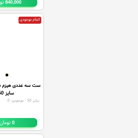
توم
840,000
اتمام موجودی
ست سه عددی هیزم ش
سایز 50
سایز 50
- موجودی:
0
تومان
0