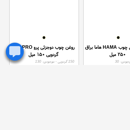
روغن گیاهی چوب HAMA هاما براق
روغن چوب دوجزئی پرو PRO ممرز
۲۵۰ میل
گردویی ۱۵۰ میل
وجودی:
30
150 گردویی
- موجودی:
130
تومان
تومان
390,000
790,00
موجود
موجود