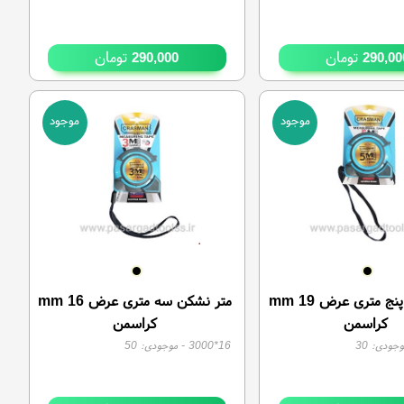
تومان
تومان
290,000
290,00
موجود
موجود
متر نشکن پنج متری عرض 19 mm
متر نشکن سه متری عرض 16 mm
کراسمن
کراسمن
وجودی:
30
16*3000
- موجودی:
50