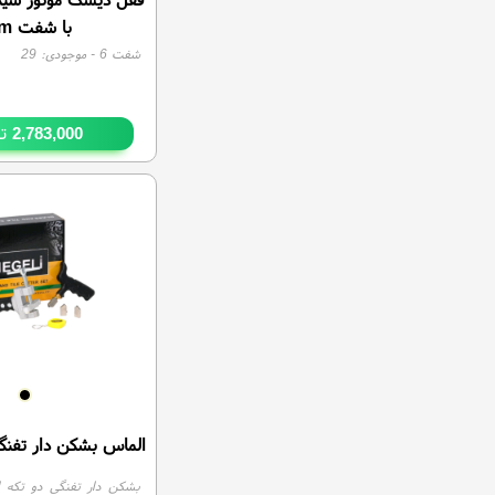
با شفت 6mm
شفت 6
- موجودی:
29
تو
2,783,000
الماس بشکن دار تفنگی
بشکن دار تفنگی دو تکه ا