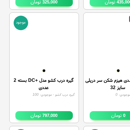
تومان
تومان
325,000
435,00
موجود
ی هیزم شکن سر دریلی
گیره درب کشو مدل +DC بسته 2
سایز 32
عددی
وجودی:
0
گیره درب کشو
- موجودی:
100
تومان
تومان
797,000
0