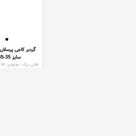
گردبر کاجی پرسلان 
سایز 35-45-70
طلایی بزرگ
- موجودی:
96
تو
1,450,000