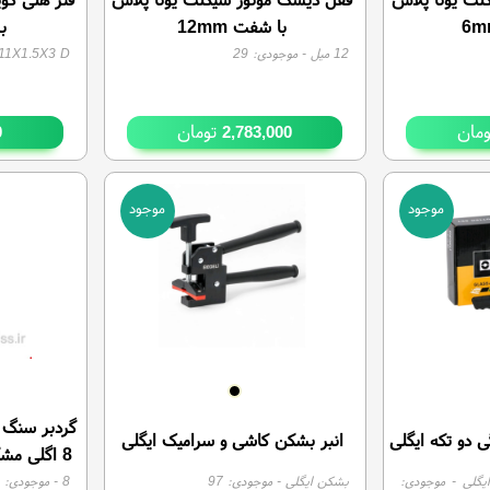
با شفت 12mm
برن
12 میل
- موجودی:
29
11X1.5X3 D
مان
تومان
0
2,783,000
موجود
موجود
گردبر سنگ 
 دو تکه ایگلی
انبر بشکن کاشی و سرامیک ایگلی
8 اگلی م
یگلی
- موجودی:
بشکن ایگلی
- موجودی:
97
8
- موجودی: