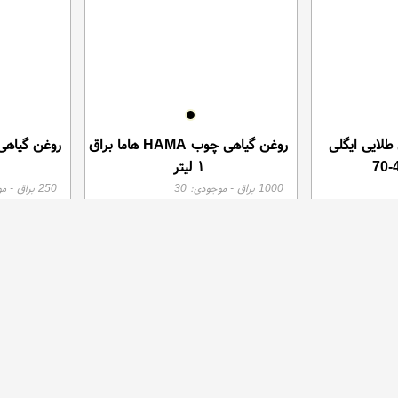
طلایی ایگلی
روغن گیاهی چوب HAMA هاما براق
۱ لیتر
1000 براق
- موجودی:
30
250 براق
- م
مان
تومان
0
2,870,000
موجود
موجود