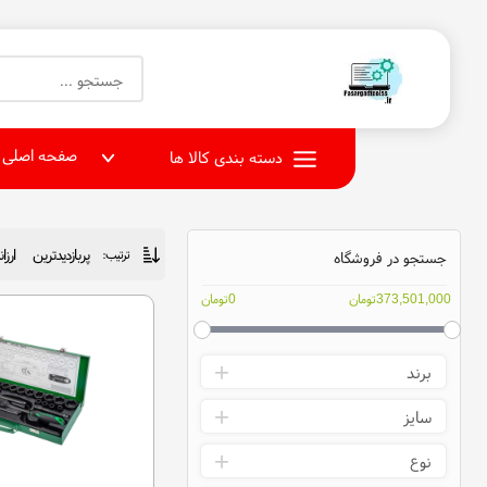
صفحه اصلی
دسته بندی کالا ها
پربازدیدترین
ارزا
ترتیب:
جستجو در فروشگاه
373,501,000تومان
0تومان
برند
ساتر
سایز
ارک
4-12
نوع
فیسکو