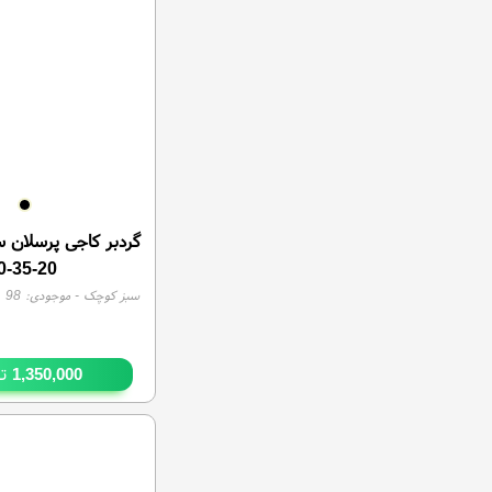
گردبر کاجی پرسلان س
20-35-50
سبز کوچک
- موجودی:
98
تو
1,350,000