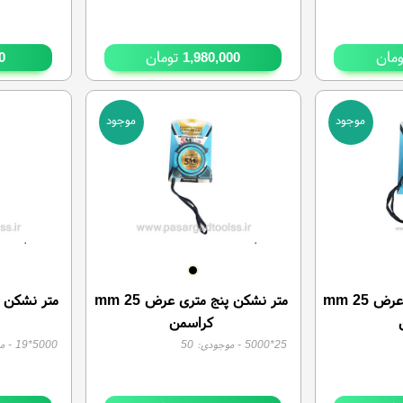
مان
تومان
0
1,980,000
موجود
موجود
متر نشکن 7.5 متری عرض 25 mm
متر نشکن پنج متری عرض 25 mm
کراسمن
25*5000
- موجودی:
50
5000*19
- م