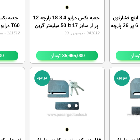
جعبه بکس درایو 1/2 اینچ فشارقوی
جعبه بکس درایو 3,4 18 پارچه 12
سایز (10 تا 32 mm) 6 پر 26 پارچه
پر از سایز 17 تا 50 میلیمتر گرین
ستار
استار Green star تایوان
341812
- موجودی:
30
121512
- مو
ومان
تومان
00
35,695,000
موجود
موجود
لت یونا پلاس
قفل دیسک موتور سیکلت یونا پلاس