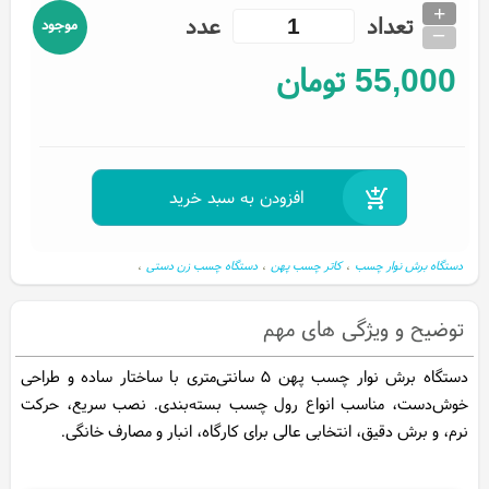
+
تعداد
عدد
موجود
_
55,000
تومان
دستگاه برش نوار چسب
،
کاتر چسب پهن
،
دستگاه چسب زن دستی
،
برش نوار چسب ۵ سانتی
،
نوار چسب زن بسته بندی
،
ابزار بسته بندی
،
،
Tape Dispenser 5cm
توضیح و ویژگی های مهم
دستگاه برش نوار چسب پهن ۵ سانتی‌متری با ساختار ساده و طراحی
خوش‌دست، مناسب انواع رول چسب بسته‌بندی. نصب سریع، حرکت
نرم، و برش دقیق، انتخابی عالی برای کارگاه، انبار و مصارف خانگی.