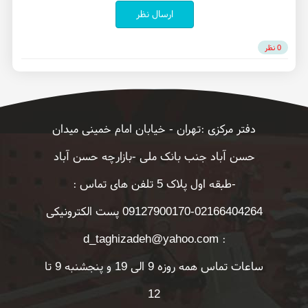
ارسال نظر
0 نظر
دفتر مرکزی :تهران - خیابان امام خمینی میدان
حسن آباد جنب بانک ملی -بازارچه حسن آباد
-طبقه اول پلاک 5 تلفن های تماس :
02166404264-09127900170 پست الکترونیکی
: d_taghizadeh@yahoo.com
ساعات تماس همه روزه 9 الی 19 و پنجشنبه 9 تا
12