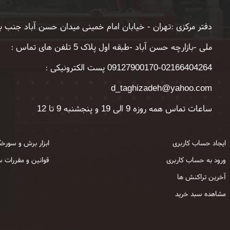
دفتر مرکزی :تهران - خیابان امام خمینی میدان حسن آباد جنب ب
ملی -بازارچه حسن آباد -طبقه اول پلاک 5 تلفن های تماس :
02166404264-09127900170 پست الکترونیکی :
d_taghizadeh@yahoo.com
ساعات تماس همه روزه 9 الی 19 و پنجشنبه 9 تا 12
ایجاد حساب کاربری
ابزار برش و سورخک
ورود به حساب کاربری
قوانین و مقررات 
آخرین تراکنش ها
مشاهده سبد خرید