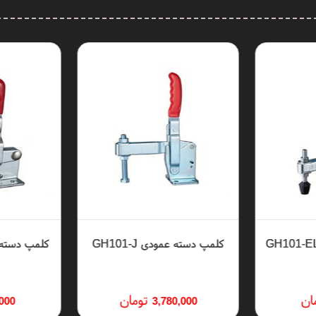
latch t
،
heavy duty toggle
،
پاسارگاد تولز
،
فیکسچر صنعتی
،
ابزار قالب‌سازی
،
ابزار مونتاژ
،
کلمپ دسته عمودی GH101-J
کلمپ دسته عمود
ان
تومان
000
3,780,000