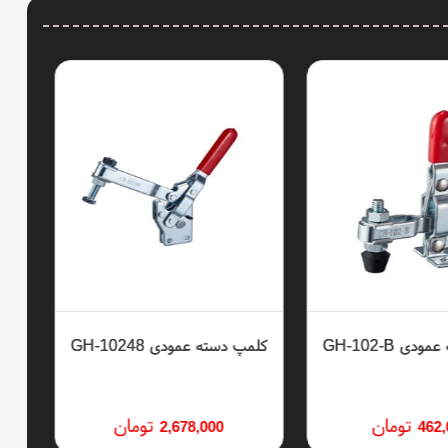
ی GH-102-B
کلمپ دسته عمودی GH-10248
کلمپ
تومان
تومان
2,678,000
462,