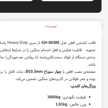
توضیحات
قلاب کششی افقی مدل
GH‑40380
از سری Heavy‑Duty پاسارگاد تولز، یکی از مقاوم‌ترین
محوره، قابلیت فیکس و قفل اجسام سنگین را در شرایط ارتعاش بال
بدنه‌ی دستگاه از فولاد سخت‌کاری‌شده (با روکش ضدخوردگی) سا
باشد.
صفحه‌ی نصب افقی با
چهار سوراخ Ø10.3mm
، ثبات کامل را ب
بوده و عمر طولانی در کاربردهای سنگین تضمین می‌کند.
ویژگی‌های کلیدی:
ظرفیت نگهداری:
3400kg
وزن خالص:
1.61kg