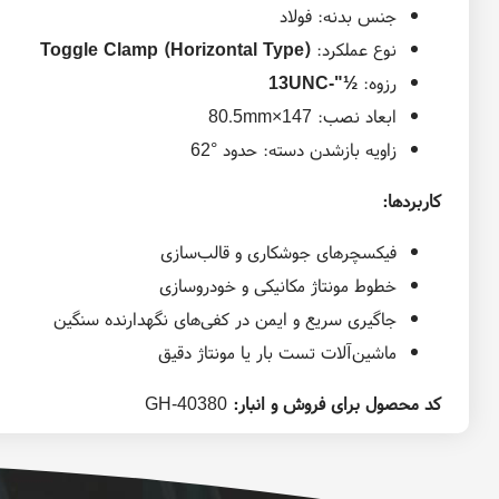
جنس بدنه: فولاد
نوع عملکرد:
Toggle Clamp (Horizontal Type)
رزوه:
½"-13UNC
ابعاد نصب: 147×80.5mm
زاویه باز‌شدن دسته: حدود °62
کاربردها:
فیکسچرهای جوشکاری و قالب‌سازی
خطوط مونتاژ مکانیکی و خودروسازی
جاگیری سریع و ایمن در کفی‌های نگهدارنده سنگین
ماشین‌آلات تست بار یا مونتاژ دقیق
کد محصول برای فروش و انبار:
GH‑40380