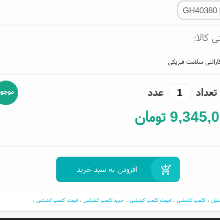
GH40380
تی کالا:
ارانتی سلامت فیزیکی
تعداد
عدد
موجود
9,345,
تومان
تیل
،
کلمپ کششی
،
قیمت کلمپ کششی
،
خرید کلمپ کششی
،
قیمت کلمپ کششی
،
لمپ جوشکاری
،
کلمپ ماشین‌آلات کشاورزی
،
کلمپ باکیفیت
،
کلمپ بادوام
،
ابزار صنعتی
،
پاسارگاد تولز