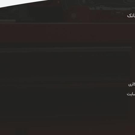
انک
اری
سایت