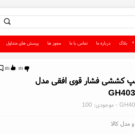
بلاگ
درباره ما
تماس با ما
مجوز ها
پرسش های متداول
)
0
(
)
0
(
پ کششی فشار قوی افقی مدل
GH403
GH40
- موجودی:
100
 مدل کالا