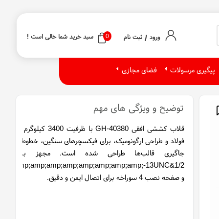
/
0
سبد خرید شما خالی است !
ورود
ثبت نام
پیگیری مرسولات
فضای مجازی
توضیح و ویژگی های مهم
قلاب کششی افقی GH‑40380 با ظرفیت 3400 کیلوگرم از ج
فولاد و طراحی ارگونومیک، برای فیکسچرهای سنگین، خطوط مونتاژ و
جاگیری قالب‌ها طراحی شده است. مجهز به رزوه
1/2&amp;amp;amp;amp;amp;amp;amp;amp;amp;-13UNC
و صفحه نصب 4 سوراخه برای اتصال ایمن و دقیق.