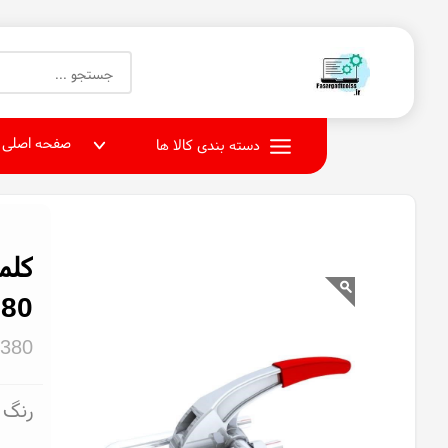
صفحه اصلی
دسته بندی کالا ها
کلم
80
380
رنگ و