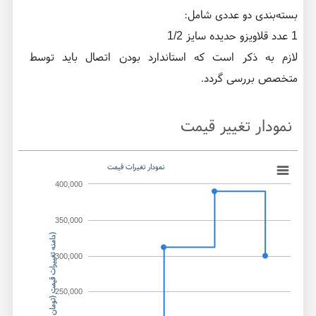
بسته‌بندی دو عددی شامل:
1 عدد قلاویزو حدیده سایز 1/2
لازم به ذکر است که استاندارد بودن اتصال باید توسط
متخصص بررسی گردد.
نمودار تغییر قیمت
نمودار تغیرات قیمت
400,000
350,000
)
د
ام
ن
ه
ت
غ
ی
ی
ر
ات
ق
ی
م
ت
(
ت
و
م
ا
ن
300,000
250,000