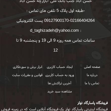
حسن آباد جنب بانک ملی -بازارچه حسن آباد
-طبقه اول پلاک 5 تلفن های تماس :
02166404264-09127900170 پست الکترونیکی
: d_taghizadeh@yahoo.com
ساعات تماس همه روزه 9 الی 19 و پنجشنبه 9 تا
12
صفحه اصلی
ایجاد حساب کاربری
ابزار برش و سورخکاری
درباره ما
ورود به حساب کاربری
قوانین و مقررات سایت
تماس با ما
آخرین تراکنش ها
مشاهده سبد خرید
فروشگاه پاسارگاد تولز
فروشگاه اینترنتی پاسارگاد تولز یک فروشگاه آنلاین است که در زمینه فروش