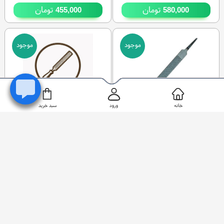
تومان
تومان
455,000
580,000
موجود
موجود
خانه
ورود
سبد خرید
چوب ساب تخت ۶ اینچ برند
سوهان موج‌گیر صافکاری ۱۴ اینچ
کرافت
برند کرافت
8
- موجودی:
30
14
- موجودی:
30
تومان
تومان
2,138,000
362,000