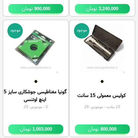
تومان
تومان
900,000
3,240,000
موجود
موجود
گونیا مغناطیسی جوشکاری سایز 5
کولیس معمولی 15 سانت
اینچ اوتنسی
15 سانت
- موجودی:
29
5
- موجودی:
23
تومان
تومان
1,003,000
800,000